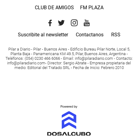
CLUB DE AMIGOS
FM PLAZA
Suscribite al newsletter
Contactanos
RSS
Pilar a Diario - Pilar - Buenos Aires
- Edificio Bureau Pilar Norte, Local 5,
Planta Baja - Panamericana KM 49.5, Pilar, Buenos Aires, Argentina -
Teléfonos
: (054) 0230 466 6066 -
Email
:
info@pilaradiario.com
-
Contacto
:
info@pilaradiario.com
-
Director
: Sergio Abrate -
Empresa propietaria del
medio
: Editorial del Tratado SRL - Fecha de Inicio: Febrero 2010