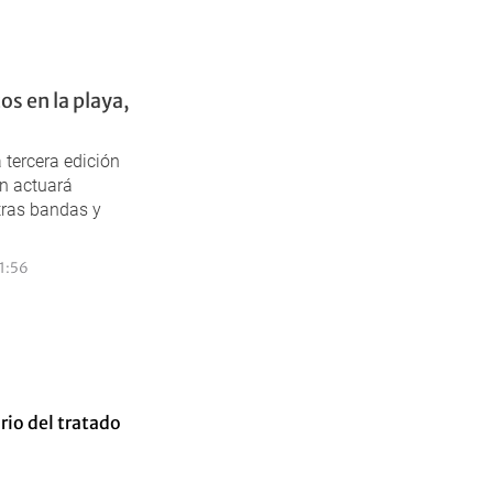
s en la playa,
 tercera edición
én actuará
tras bandas y
1:56