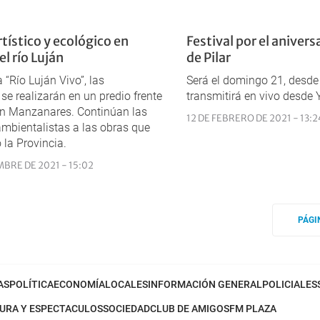
rtístico y ecológico en
Festival por el anivers
l río Luján
de Pilar
 “Río Luján Vivo”, las
Será el domingo 21, desde 
se realizarán en un predio frente
transmitirá en vivo desde
ón Manzanares. Continúan las
12 DE FEBRERO DE 2021 - 13:2
 ambientalistas a las obras que
 la Provincia.
MBRE DE 2021 - 15:02
PÁGI
AS
POLÍTICA
ECONOMÍA
LOCALES
INFORMACIÓN GENERAL
POLICIALES
URA Y ESPECTACULOS
SOCIEDAD
CLUB DE AMIGOS
FM PLAZA