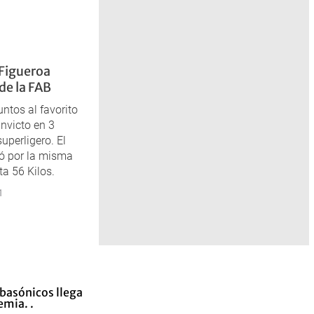
 Figueroa
de la FAB
ntos al favorito
invicto en 3
uperligero. El
ó por la misma
a 56 Kilos.
1