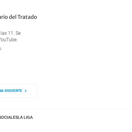
ario del Tratado
las 11. Se
 YouTube.
4
NA SIGUIENTE
SOCIALES
LA LIGA