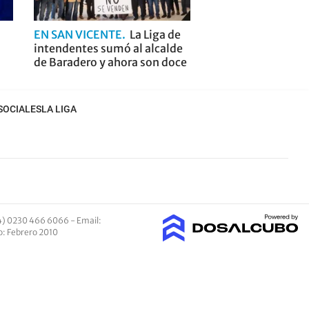
EN SAN VICENTE
La Liga de
intendentes sumó al alcalde
de Baradero y ahora son doce
SOCIALES
LA LIGA
4) 0230 466 6066 -
Email
:
io: Febrero 2010