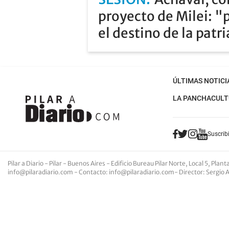
proyecto de Milei: "
el destino de la patr
ÚLTIMAS NOTICI
LA PANCHA
CULT
Suscribi
Pilar a Diario - Pilar - Buenos Aires
- Edificio Bureau Pilar Norte, Local 5, Pla
info@pilaradiario.com
-
Contacto
:
info@pilaradiario.com
-
Director
: Sergio 