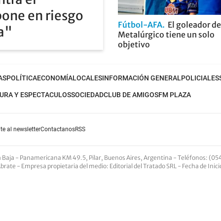
pone en riesgo
Fútbol-AFA
El goleador de
ia"
Metalúrgico tiene un solo
objetivo
AS
POLÍTICA
ECONOMÍA
LOCALES
INFORMACIÓN GENERAL
POLICIALES
URA Y ESPECTACULOS
SOCIEDAD
CLUB DE AMIGOS
FM PLAZA
te al newsletter
Contactanos
RSS
nta Baja - Panamericana KM 49.5, Pilar, Buenos Aires, Argentina -
Teléfonos
: (05
Abrate -
Empresa propietaria del medio
: Editorial del Tratado SRL - Fecha de Inic