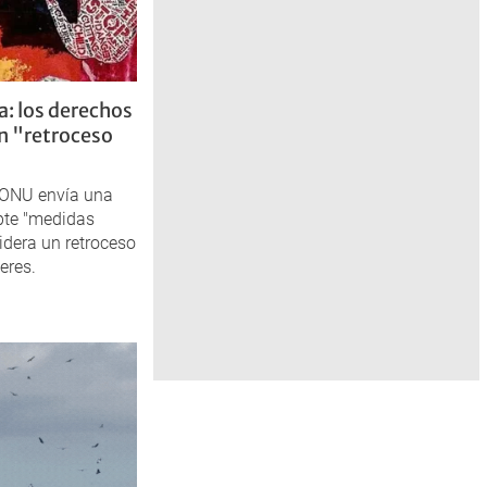
a: los derechos
en "retroceso
 ONU envía una
opte "medidas
idera un retroceso
eres.