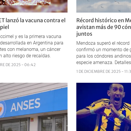
T lanzó la vacuna contra el
Récord histórico en 
piel
avistan más de 90 có
juntos
ccimel y es la primera vacuna
 desarrollada en Argentina para
Mendoza superó el récord 
ntes con melanoma, un cáncer
confirmó un momento de g
n alto riesgo de recaídas.
para los cóndores andinos
especie amenaza. Detalles
RE DE 2025 - 06:42
1 DE DICIEMBRE DE 2025 - 11: