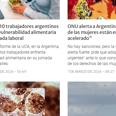
 10 trabajadores argentinos
ONU alerta a Argentin
vulnerabilidad alimentaria
de las mujeres están 
nada laboral
acelerado"
forme de la UCA, en la Argentina,
No hay sanciones, pero la
 los trabajadores enfrenta
alerta fuerte: pide que ad
dad alimentaria en su jornada
urgentes" ante lo que cons
alles.
de los derechos de las muj
DE 2026 - 10:49
7 DE MARZO DE 2026 - 08:27