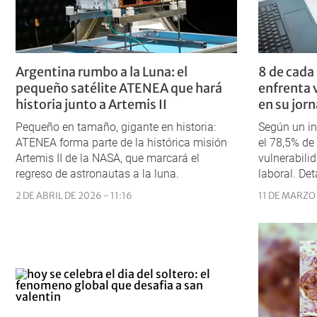
Argentina rumbo a la Luna: el
8 de cada
pequeño satélite ATENEA que hará
enfrenta 
historia junto a Artemis II
en su jor
Pequeño en tamaño, gigante en historia:
Según un in
ATENEA forma parte de la histórica misión
el 78,5% de
Artemis II de la NASA, que marcará el
vulnerabili
regreso de astronautas a la luna.
laboral. Det
2 DE ABRIL DE 2026 - 11:16
11 DE MARZO 