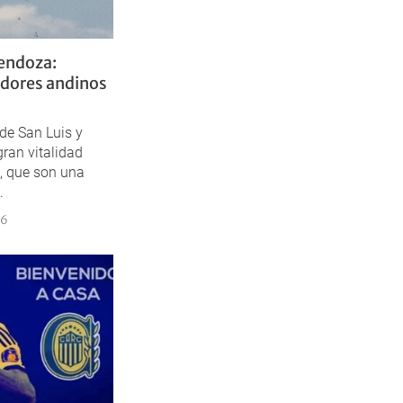
Mendoza:
ndores andinos
de San Luis y
ran vitalidad
, que son una
.
36