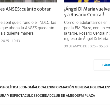
nes ANSES: cuánto cobran
¡Ángel Di María vuelve
y a Rosario Central!
e abril que difundió el INDEC, las
Como lo adelantamos en l
es que abona la ANSES quedarán
por la FM Plaza, con un em
 la siguiente manera.
la tarde, Rosario Central h
regreso de Ángel Di María.
 2025 - 10:13
30 DE MAYO DE 2025 - 05:30
PÁGI
AS
POLÍTICA
ECONOMÍA
LOCALES
INFORMACIÓN GENERAL
POLICIALES
URA Y ESPECTACULOS
SOCIEDAD
CLUB DE AMIGOS
FM PLAZA