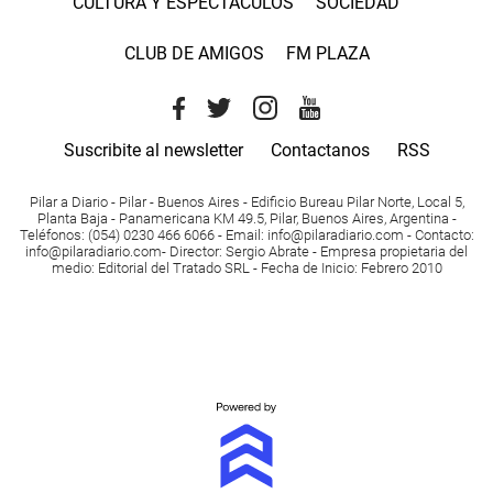
CULTURA Y ESPECTACULOS
SOCIEDAD
CLUB DE AMIGOS
FM PLAZA
Suscribite al newsletter
Contactanos
RSS
Pilar a Diario - Pilar - Buenos Aires
- Edificio Bureau Pilar Norte, Local 5,
Planta Baja - Panamericana KM 49.5, Pilar, Buenos Aires, Argentina -
Teléfonos
: (054) 0230 466 6066 -
Email
:
info@pilaradiario.com
-
Contacto
:
info@pilaradiario.com
-
Director
: Sergio Abrate -
Empresa propietaria del
medio
: Editorial del Tratado SRL - Fecha de Inicio: Febrero 2010