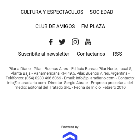
CULTURA Y ESPECTACULOS
SOCIEDAD
CLUB DE AMIGOS
FM PLAZA
Suscribite al newsletter
Contactanos
RSS
Pilar a Diario - Pilar - Buenos Aires
- Edificio Bureau Pilar Norte, Local 5,
Planta Baja - Panamericana KM 49.5, Pilar, Buenos Aires, Argentina -
Teléfonos
: (054) 0230 466 6066 -
Email
:
info@pilaradiario.com
-
Contacto
:
info@pilaradiario.com
-
Director
: Sergio Abrate -
Empresa propietaria del
medio
: Editorial del Tratado SRL - Fecha de Inicio: Febrero 2010