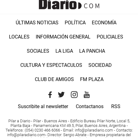
ÚLTIMAS NOTICIAS
POLÍTICA
ECONOMÍA
LOCALES
INFORMACIÓN GENERAL
POLICIALES
SOCIALES
LA LIGA
LA PANCHA
CULTURA Y ESPECTACULOS
SOCIEDAD
CLUB DE AMIGOS
FM PLAZA
Suscribite al newsletter
Contactanos
RSS
Pilar a Diario - Pilar - Buenos Aires
- Edificio Bureau Pilar Norte, Local 5,
Planta Baja - Panamericana KM 49.5, Pilar, Buenos Aires, Argentina -
Teléfonos
: (054) 0230 466 6066 -
Email
:
info@pilaradiario.com
-
Contacto
:
info@pilaradiario.com
-
Director
: Sergio Abrate -
Empresa propietaria del