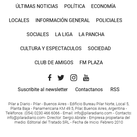
ÚLTIMAS NOTICIAS
POLÍTICA
ECONOMÍA
LOCALES
INFORMACIÓN GENERAL
POLICIALES
SOCIALES
LA LIGA
LA PANCHA
CULTURA Y ESPECTACULOS
SOCIEDAD
CLUB DE AMIGOS
FM PLAZA
Suscribite al newsletter
Contactanos
RSS
Pilar a Diario - Pilar - Buenos Aires
- Edificio Bureau Pilar Norte, Local 5,
Planta Baja - Panamericana KM 49.5, Pilar, Buenos Aires, Argentina -
Teléfonos
: (054) 0230 466 6066 -
Email
:
info@pilaradiario.com
-
Contacto
:
info@pilaradiario.com
-
Director
: Sergio Abrate -
Empresa propietaria del
medio
: Editorial del Tratado SRL - Fecha de Inicio: Febrero 2010