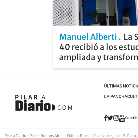
Manuel Alberti
La 
40 recibió a los estu
ampliada y transfo
ÚLTIMAS NOTICI
LA PANCHA
CULT
Suscribi
Pilar a Diario - Pilar - Buenos Aires
- Edificio Bureau Pilar Norte, Local 5, Pla