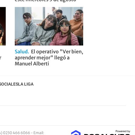
Salud
El operativo "Ver bien,
r
aprender mejor" llegó a
Manuel Alberti
SOCIALES
LA LIGA
4) 0230 466 6066 -
Email
: