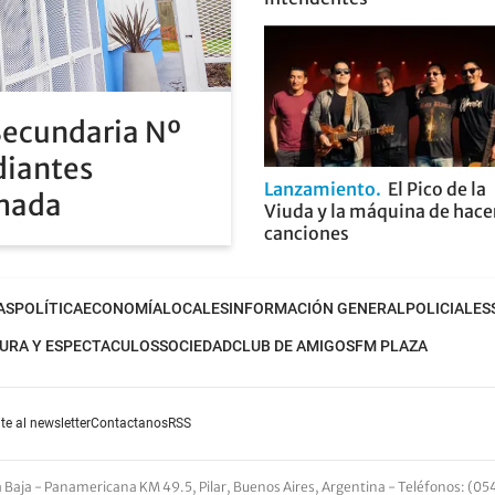
Secundaria Nº
diantes
Lanzamiento
El Pico de la
rmada
Viuda y la máquina de hace
canciones
AS
POLÍTICA
ECONOMÍA
LOCALES
INFORMACIÓN GENERAL
POLICIALES
URA Y ESPECTACULOS
SOCIEDAD
CLUB DE AMIGOS
FM PLAZA
te al newsletter
Contactanos
RSS
nta Baja - Panamericana KM 49.5, Pilar, Buenos Aires, Argentina -
Teléfonos
: (05