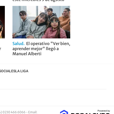
Salud
El operativo "Ver bien,
r
aprender mejor" llegó a
Manuel Alberti
SOCIALES
LA LIGA
4) 0230 466 6066 -
Email
: