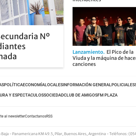
Secundaria Nº
diantes
Lanzamiento
El Pico de la
rmada
Viuda y la máquina de hace
canciones
AS
POLÍTICA
ECONOMÍA
LOCALES
INFORMACIÓN GENERAL
POLICIALES
URA Y ESPECTACULOS
SOCIEDAD
CLUB DE AMIGOS
FM PLAZA
te al newsletter
Contactanos
RSS
nta Baja - Panamericana KM 49.5, Pilar, Buenos Aires, Argentina -
Teléfonos
: (05