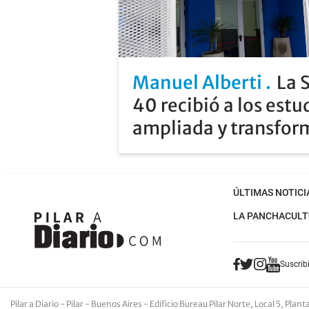
Manuel Alberti
La 
40 recibió a los estu
ampliada y transfo
ÚLTIMAS NOTICI
LA PANCHA
CULT
Suscribi
Pilar a Diario - Pilar - Buenos Aires
- Edificio Bureau Pilar Norte, Local 5, Pla