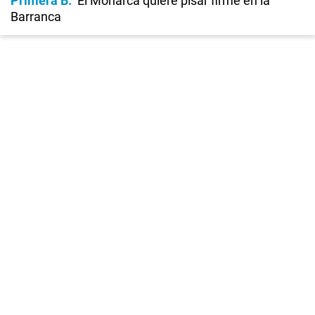
Primera B
El Monarca quiere pisar firme en la
Barranca