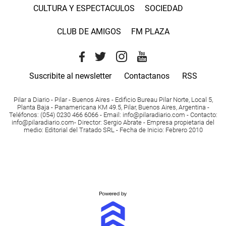
CULTURA Y ESPECTACULOS
SOCIEDAD
CLUB DE AMIGOS
FM PLAZA
Suscribite al newsletter
Contactanos
RSS
Pilar a Diario - Pilar - Buenos Aires
- Edificio Bureau Pilar Norte, Local 5,
Planta Baja - Panamericana KM 49.5, Pilar, Buenos Aires, Argentina -
Teléfonos
: (054) 0230 466 6066 -
Email
:
info@pilaradiario.com
-
Contacto
:
info@pilaradiario.com
-
Director
: Sergio Abrate -
Empresa propietaria del
medio
: Editorial del Tratado SRL - Fecha de Inicio: Febrero 2010