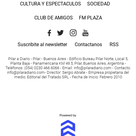
CULTURA Y ESPECTACULOS
SOCIEDAD
CLUB DE AMIGOS
FM PLAZA
Suscribite al newsletter
Contactanos
RSS
Pilar a Diario - Pilar - Buenos Aires
- Edificio Bureau Pilar Norte, Local 5,
Planta Baja - Panamericana KM 49.5, Pilar, Buenos Aires, Argentina -
Teléfonos
: (054) 0230 466 6066 -
Email
:
info@pilaradiario.com
-
Contacto
:
info@pilaradiario.com
-
Director
: Sergio Abrate -
Empresa propietaria del
medio
: Editorial del Tratado SRL - Fecha de Inicio: Febrero 2010