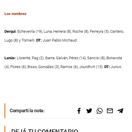
Los nombres
Derqui:
Echeverría (19), Luna, Herrera (8), Roche (8), Ferreyra (5), Cantero,
Lugo (8) y Tornielli.
DT:
Juan Pablo Michaud.
Lanús:
Llorente, Pag (2), Ibarra, Galván, Pérez (14), Sancisi (8), Bonavota
(4), Flores (6), Bisso, González (3), Ramos (6), Jourdhvill (13).
DT:
Junco.
Compartí la nota:
DEJÁ TU COMENTARIO