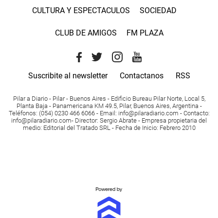
CULTURA Y ESPECTACULOS
SOCIEDAD
CLUB DE AMIGOS
FM PLAZA
Suscribite al newsletter
Contactanos
RSS
Pilar a Diario - Pilar - Buenos Aires
- Edificio Bureau Pilar Norte, Local 5,
Planta Baja - Panamericana KM 49.5, Pilar, Buenos Aires, Argentina -
Teléfonos
: (054) 0230 466 6066 -
Email
:
info@pilaradiario.com
-
Contacto
:
info@pilaradiario.com
-
Director
: Sergio Abrate -
Empresa propietaria del
medio
: Editorial del Tratado SRL - Fecha de Inicio: Febrero 2010