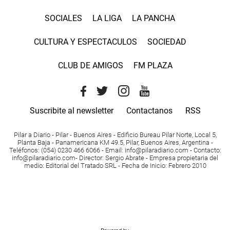
SOCIALES
LA LIGA
LA PANCHA
CULTURA Y ESPECTACULOS
SOCIEDAD
CLUB DE AMIGOS
FM PLAZA
Suscribite al newsletter
Contactanos
RSS
Pilar a Diario - Pilar - Buenos Aires
- Edificio Bureau Pilar Norte, Local 5,
Planta Baja - Panamericana KM 49.5, Pilar, Buenos Aires, Argentina -
Teléfonos
: (054) 0230 466 6066 -
Email
:
info@pilaradiario.com
-
Contacto
:
info@pilaradiario.com
-
Director
: Sergio Abrate -
Empresa propietaria del
medio
: Editorial del Tratado SRL - Fecha de Inicio: Febrero 2010