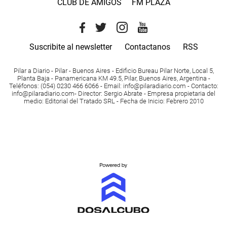
CLUB DE AMIGOS
FM PLAZA
Suscribite al newsletter
Contactanos
RSS
Pilar a Diario - Pilar - Buenos Aires
- Edificio Bureau Pilar Norte, Local 5,
Planta Baja - Panamericana KM 49.5, Pilar, Buenos Aires, Argentina -
Teléfonos
: (054) 0230 466 6066 -
Email
:
info@pilaradiario.com
-
Contacto
:
info@pilaradiario.com
-
Director
: Sergio Abrate -
Empresa propietaria del
medio
: Editorial del Tratado SRL - Fecha de Inicio: Febrero 2010