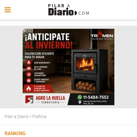
Pilar a Diario
>
Política
RANKING