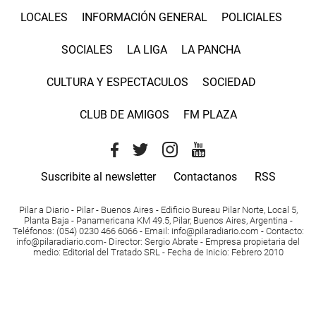
LOCALES
INFORMACIÓN GENERAL
POLICIALES
SOCIALES
LA LIGA
LA PANCHA
CULTURA Y ESPECTACULOS
SOCIEDAD
CLUB DE AMIGOS
FM PLAZA
Suscribite al newsletter
Contactanos
RSS
Pilar a Diario - Pilar - Buenos Aires
- Edificio Bureau Pilar Norte, Local 5,
Planta Baja - Panamericana KM 49.5, Pilar, Buenos Aires, Argentina -
Teléfonos
: (054) 0230 466 6066 -
Email
:
info@pilaradiario.com
-
Contacto
:
info@pilaradiario.com
-
Director
: Sergio Abrate -
Empresa propietaria del
medio
: Editorial del Tratado SRL - Fecha de Inicio: Febrero 2010