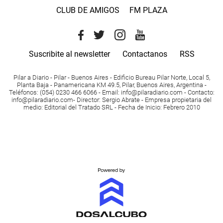
CLUB DE AMIGOS
FM PLAZA
Suscribite al newsletter
Contactanos
RSS
Pilar a Diario - Pilar - Buenos Aires
- Edificio Bureau Pilar Norte, Local 5,
Planta Baja - Panamericana KM 49.5, Pilar, Buenos Aires, Argentina -
Teléfonos
: (054) 0230 466 6066 -
Email
:
info@pilaradiario.com
-
Contacto
:
info@pilaradiario.com
-
Director
: Sergio Abrate -
Empresa propietaria del
medio
: Editorial del Tratado SRL - Fecha de Inicio: Febrero 2010