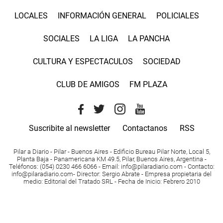
LOCALES
INFORMACIÓN GENERAL
POLICIALES
SOCIALES
LA LIGA
LA PANCHA
CULTURA Y ESPECTACULOS
SOCIEDAD
CLUB DE AMIGOS
FM PLAZA
Suscribite al newsletter
Contactanos
RSS
Pilar a Diario - Pilar - Buenos Aires
- Edificio Bureau Pilar Norte, Local 5,
Planta Baja - Panamericana KM 49.5, Pilar, Buenos Aires, Argentina -
Teléfonos
: (054) 0230 466 6066 -
Email
:
info@pilaradiario.com
-
Contacto
:
info@pilaradiario.com
-
Director
: Sergio Abrate -
Empresa propietaria del
medio
: Editorial del Tratado SRL - Fecha de Inicio: Febrero 2010