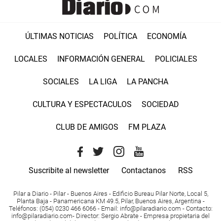
ÚLTIMAS NOTICIAS
POLÍTICA
ECONOMÍA
LOCALES
INFORMACIÓN GENERAL
POLICIALES
SOCIALES
LA LIGA
LA PANCHA
CULTURA Y ESPECTACULOS
SOCIEDAD
CLUB DE AMIGOS
FM PLAZA
Suscribite al newsletter
Contactanos
RSS
Pilar a Diario - Pilar - Buenos Aires
- Edificio Bureau Pilar Norte, Local 5,
Planta Baja - Panamericana KM 49.5, Pilar, Buenos Aires, Argentina -
Teléfonos
: (054) 0230 466 6066 -
Email
:
info@pilaradiario.com
-
Contacto
:
info@pilaradiario.com
-
Director
: Sergio Abrate -
Empresa propietaria del