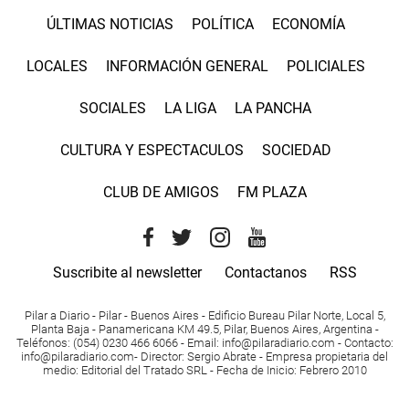
ÚLTIMAS NOTICIAS
POLÍTICA
ECONOMÍA
LOCALES
INFORMACIÓN GENERAL
POLICIALES
SOCIALES
LA LIGA
LA PANCHA
CULTURA Y ESPECTACULOS
SOCIEDAD
CLUB DE AMIGOS
FM PLAZA
Suscribite al newsletter
Contactanos
RSS
Pilar a Diario - Pilar - Buenos Aires
- Edificio Bureau Pilar Norte, Local 5,
Planta Baja - Panamericana KM 49.5, Pilar, Buenos Aires, Argentina -
Teléfonos
: (054) 0230 466 6066 -
Email
:
info@pilaradiario.com
-
Contacto
:
info@pilaradiario.com
-
Director
: Sergio Abrate -
Empresa propietaria del
medio
: Editorial del Tratado SRL - Fecha de Inicio: Febrero 2010