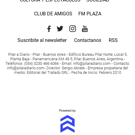
CLUB DE AMIGOS
FM PLAZA
Suscribite al newsletter
Contactanos
RSS
Pilar a Diario - Pilar - Buenos Aires
- Edificio Bureau Pilar Norte, Local 5,
Planta Baja - Panamericana KM 49.5, Pilar, Buenos Aires, Argentina -
Teléfonos
: (054) 0230 466 6066 -
Email
:
info@pilaradiario.com
-
Contacto
:
info@pilaradiario.com
-
Director
: Sergio Abrate -
Empresa propietaria del
medio
: Editorial del Tratado SRL - Fecha de Inicio: Febrero 2010