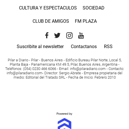
CULTURA Y ESPECTACULOS
SOCIEDAD
CLUB DE AMIGOS
FM PLAZA
Suscribite al newsletter
Contactanos
RSS
Pilar a Diario - Pilar - Buenos Aires
- Edificio Bureau Pilar Norte, Local 5,
Planta Baja - Panamericana KM 49.5, Pilar, Buenos Aires, Argentina -
Teléfonos
: (054) 0230 466 6066 -
Email
:
info@pilaradiario.com
-
Contacto
:
info@pilaradiario.com
-
Director
: Sergio Abrate -
Empresa propietaria del
medio
: Editorial del Tratado SRL - Fecha de Inicio: Febrero 2010