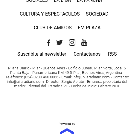
SOCIALES
LA LIGA
LA PANCHA
CULTURA Y ESPECTACULOS
SOCIEDAD
CLUB DE AMIGOS
FM PLAZA
Suscribite al newsletter
Contactanos
RSS
Pilar a Diario - Pilar - Buenos Aires
- Edificio Bureau Pilar Norte, Local 5,
Planta Baja - Panamericana KM 49.5, Pilar, Buenos Aires, Argentina -
Teléfonos
: (054) 0230 466 6066 -
Email
:
info@pilaradiario.com
-
Contacto
:
info@pilaradiario.com
-
Director
: Sergio Abrate -
Empresa propietaria del
medio
: Editorial del Tratado SRL - Fecha de Inicio: Febrero 2010