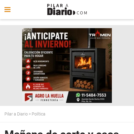
Pilar a Diario
>
Política