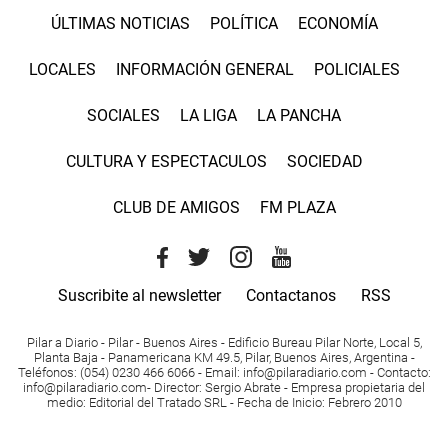
ÚLTIMAS NOTICIAS
POLÍTICA
ECONOMÍA
LOCALES
INFORMACIÓN GENERAL
POLICIALES
SOCIALES
LA LIGA
LA PANCHA
CULTURA Y ESPECTACULOS
SOCIEDAD
CLUB DE AMIGOS
FM PLAZA
Suscribite al newsletter
Contactanos
RSS
Pilar a Diario - Pilar - Buenos Aires
- Edificio Bureau Pilar Norte, Local 5,
Planta Baja - Panamericana KM 49.5, Pilar, Buenos Aires, Argentina -
Teléfonos
: (054) 0230 466 6066 -
Email
:
info@pilaradiario.com
-
Contacto
:
info@pilaradiario.com
-
Director
: Sergio Abrate -
Empresa propietaria del
medio
: Editorial del Tratado SRL - Fecha de Inicio: Febrero 2010