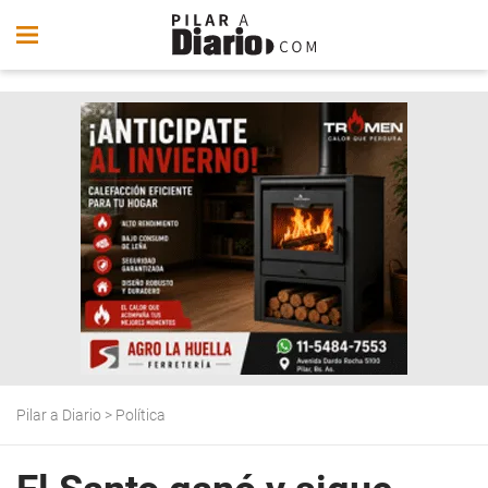
Pilar a Diario
>
Política