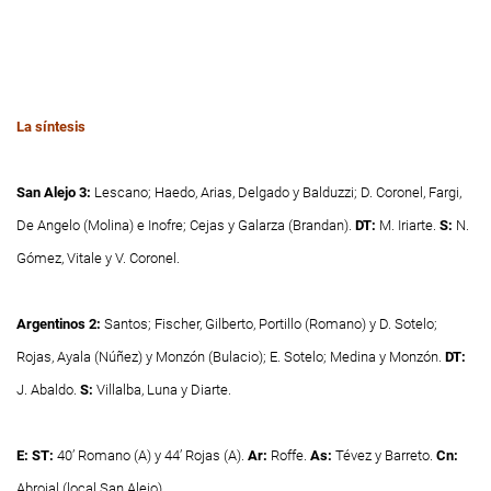
La síntesis
San Alejo 3:
Lescano; Haedo, Arias, Delgado y Balduzzi; D. Coronel, Fargi,
De Angelo (Molina) e Inofre; Cejas y Galarza (Brandan).
DT:
M. Iriarte.
S:
N.
Gómez, Vitale y V. Coronel.
Argentinos 2:
Santos; Fischer, Gilberto, Portillo (Romano) y D. Sotelo;
Rojas, Ayala (Núñez) y Monzón (Bulacio); E. Sotelo; Medina y Monzón.
DT:
J. Abaldo.
S:
Villalba, Luna y Diarte.
E: ST:
40’ Romano (A) y 44’ Rojas (A).
Ar:
Roffe.
As:
Tévez y Barreto.
Cn:
Abrojal (local San Alejo).