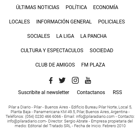
ÚLTIMAS NOTICIAS
POLÍTICA
ECONOMÍA
LOCALES
INFORMACIÓN GENERAL
POLICIALES
SOCIALES
LA LIGA
LA PANCHA
CULTURA Y ESPECTACULOS
SOCIEDAD
CLUB DE AMIGOS
FM PLAZA
Suscribite al newsletter
Contactanos
RSS
Pilar a Diario - Pilar - Buenos Aires
- Edificio Bureau Pilar Norte, Local 5,
Planta Baja - Panamericana KM 49.5, Pilar, Buenos Aires, Argentina -
Teléfonos
: (054) 0230 466 6066 -
Email
:
info@pilaradiario.com
-
Contacto
:
info@pilaradiario.com
-
Director
: Sergio Abrate -
Empresa propietaria del
medio
: Editorial del Tratado SRL - Fecha de Inicio: Febrero 2010