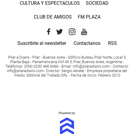
CULTURA Y ESPECTACULOS
SOCIEDAD
CLUB DE AMIGOS
FM PLAZA
Suscribite al newsletter
Contactanos
RSS
Pilar a Diario - Pilar - Buenos Aires
- Edificio Bureau Pilar Norte, Local 5,
Planta Baja - Panamericana KM 49.5, Pilar, Buenos Aires, Argentina -
Teléfonos
: (054) 0230 466 6066 -
Email
:
info@pilaradiario.com
-
Contacto
:
info@pilaradiario.com
-
Director
: Sergio Abrate -
Empresa propietaria del
medio
: Editorial del Tratado SRL - Fecha de Inicio: Febrero 2010