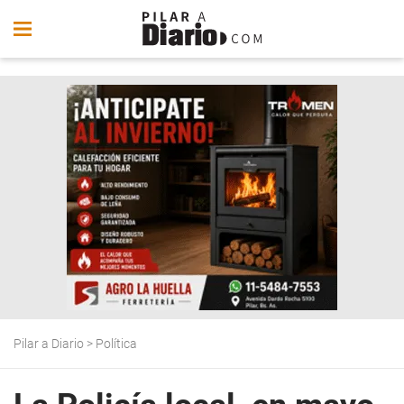
Pilar a Diario
>
Política