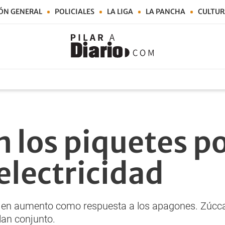
ÓN GENERAL
POLICIALES
LA LIGA
LA PANCHA
CULTUR
 los piquetes po
electricidad
n en aumento como respuesta a los apagones. Zúcca
lan conjunto.