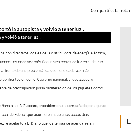
Compartí esta nota:
 y volvió a tener luz..
 con directivos locales de la distribuidora de energía eléctrica,
nder los cada vez más frecuentes cortes de luz en el distrito.
 al frente de una problemática que tiene cada vez más
 de confrontación con el Gobierno nacional, al que Zúccaro
fuente de preocupación por la proliferación de los piquetes como
l mañana a las 8. Zúccaro, probablemente acompañado por algunos
cina local de Edenor que asumieron hace unos pocos días.
L
ez, le adelantó a El Diario que los temas de agenda serán