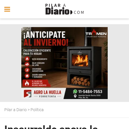
Pilar a Diario
>
Política