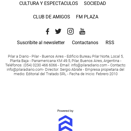
CULTURA Y ESPECTACULOS
SOCIEDAD
CLUB DE AMIGOS
FM PLAZA
Suscribite al newsletter
Contactanos
RSS
Pilar a Diario - Pilar - Buenos Aires
- Edificio Bureau Pilar Norte, Local 5,
Planta Baja - Panamericana KM 49.5, Pilar, Buenos Aires, Argentina -
Teléfonos
: (054) 0230 466 6066 -
Email
:
info@pilaradiario.com
-
Contacto
:
info@pilaradiario.com
-
Director
: Sergio Abrate -
Empresa propietaria del
medio
: Editorial del Tratado SRL - Fecha de Inicio: Febrero 2010