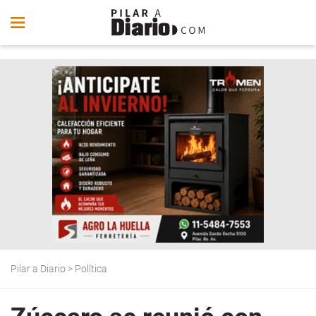
Pilar a Diario
>
Política