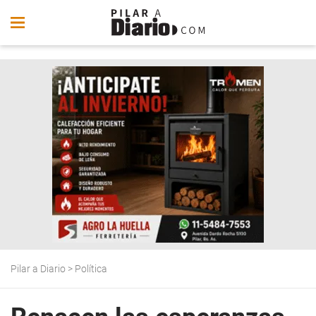
Pilar a Diario
>
Política