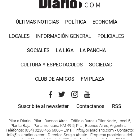
ÚLTIMAS NOTICIAS
POLÍTICA
ECONOMÍA
LOCALES
INFORMACIÓN GENERAL
POLICIALES
SOCIALES
LA LIGA
LA PANCHA
CULTURA Y ESPECTACULOS
SOCIEDAD
CLUB DE AMIGOS
FM PLAZA
Suscribite al newsletter
Contactanos
RSS
Pilar a Diario - Pilar - Buenos Aires
- Edificio Bureau Pilar Norte, Local 5,
Planta Baja - Panamericana KM 49.5, Pilar, Buenos Aires, Argentina -
Teléfonos
: (054) 0230 466 6066 -
Email
:
info@pilaradiario.com
-
Contacto
:
info@pilaradiario.com
-
Director
: Sergio Abrate -
Empresa propietaria del