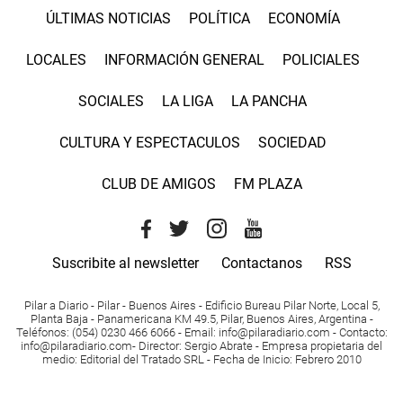
ÚLTIMAS NOTICIAS
POLÍTICA
ECONOMÍA
LOCALES
INFORMACIÓN GENERAL
POLICIALES
SOCIALES
LA LIGA
LA PANCHA
CULTURA Y ESPECTACULOS
SOCIEDAD
CLUB DE AMIGOS
FM PLAZA
Suscribite al newsletter
Contactanos
RSS
Pilar a Diario - Pilar - Buenos Aires
- Edificio Bureau Pilar Norte, Local 5,
Planta Baja - Panamericana KM 49.5, Pilar, Buenos Aires, Argentina -
Teléfonos
: (054) 0230 466 6066 -
Email
:
info@pilaradiario.com
-
Contacto
:
info@pilaradiario.com
-
Director
: Sergio Abrate -
Empresa propietaria del
medio
: Editorial del Tratado SRL - Fecha de Inicio: Febrero 2010