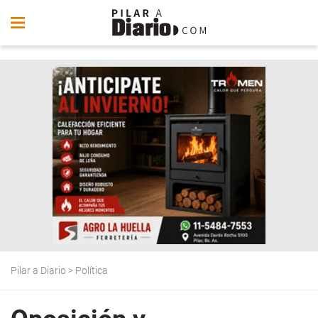
Pilar a Diario
>
Política