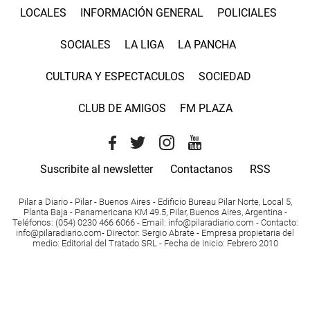
LOCALES
INFORMACIÓN GENERAL
POLICIALES
SOCIALES
LA LIGA
LA PANCHA
CULTURA Y ESPECTACULOS
SOCIEDAD
CLUB DE AMIGOS
FM PLAZA
Suscribite al newsletter
Contactanos
RSS
Pilar a Diario - Pilar - Buenos Aires
- Edificio Bureau Pilar Norte, Local 5,
Planta Baja - Panamericana KM 49.5, Pilar, Buenos Aires, Argentina -
Teléfonos
: (054) 0230 466 6066 -
Email
:
info@pilaradiario.com
-
Contacto
:
info@pilaradiario.com
-
Director
: Sergio Abrate -
Empresa propietaria del
medio
: Editorial del Tratado SRL - Fecha de Inicio: Febrero 2010