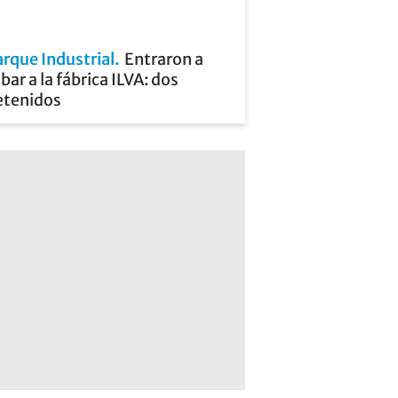
rque Industrial
Entraron a
bar a la fábrica ILVA: dos
etenidos