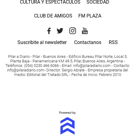
CULTURA Y ESPECTACULOS
SOCIEDAD
CLUB DE AMIGOS
FM PLAZA
Suscribite al newsletter
Contactanos
RSS
Pilar a Diario - Pilar - Buenos Aires
- Edificio Bureau Pilar Norte, Local 5,
Planta Baja - Panamericana KM 49.5, Pilar, Buenos Aires, Argentina -
Teléfonos
: (054) 0230 466 6066 -
Email
:
info@pilaradiario.com
-
Contacto
:
info@pilaradiario.com
-
Director
: Sergio Abrate -
Empresa propietaria del
medio
: Editorial del Tratado SRL - Fecha de Inicio: Febrero 2010