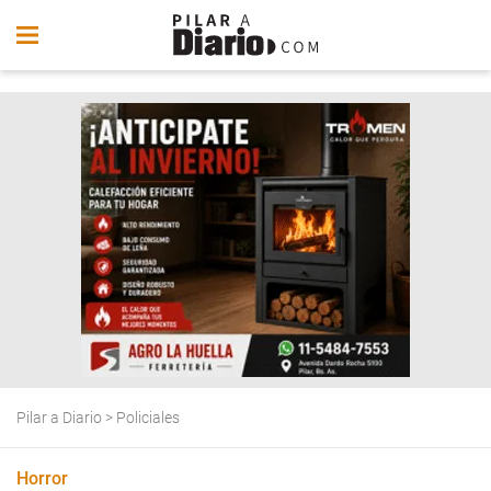
Pilar a Diario
>
Policiales
Horror