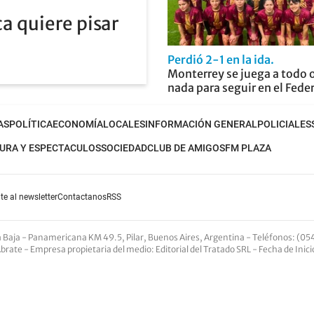
a quiere pisar
Perdió 2-1 en la ida
Monterrey se juega a todo 
nada para seguir en el Fede
AS
POLÍTICA
ECONOMÍA
LOCALES
INFORMACIÓN GENERAL
POLICIALES
URA Y ESPECTACULOS
SOCIEDAD
CLUB DE AMIGOS
FM PLAZA
te al newsletter
Contactanos
RSS
nta Baja - Panamericana KM 49.5, Pilar, Buenos Aires, Argentina -
Teléfonos
: (05
Abrate -
Empresa propietaria del medio
: Editorial del Tratado SRL - Fecha de Inic