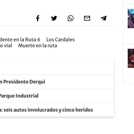
dente en la Ruta 6
Los Cardales
o vial
Muerte en la ruta
en Presidente Derqui
Parque Industrial
 seis autos involucrados y cinco heridos