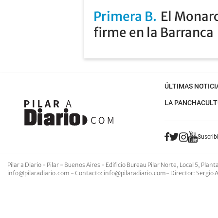
Primera B
El Monarc
firme en la Barranca
ÚLTIMAS NOTICI
LA PANCHA
CULT
Suscribi
Pilar a Diario - Pilar - Buenos Aires
- Edificio Bureau Pilar Norte, Local 5, Pla
info@pilaradiario.com
-
Contacto
:
info@pilaradiario.com
-
Director
: Sergio 