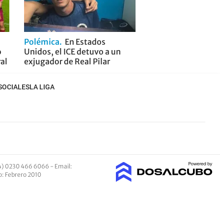
Polémica
En Estados
o
Unidos, el ICE detuvo a un
ral
exjugador de Real Pilar
SOCIALES
LA LIGA
4) 0230 466 6066 -
Email
:
io: Febrero 2010