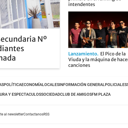
intendentes
Secundaria Nº
diantes
Lanzamiento
El Pico de la
rmada
Viuda y la máquina de hace
canciones
AS
POLÍTICA
ECONOMÍA
LOCALES
INFORMACIÓN GENERAL
POLICIALES
URA Y ESPECTACULOS
SOCIEDAD
CLUB DE AMIGOS
FM PLAZA
te al newsletter
Contactanos
RSS