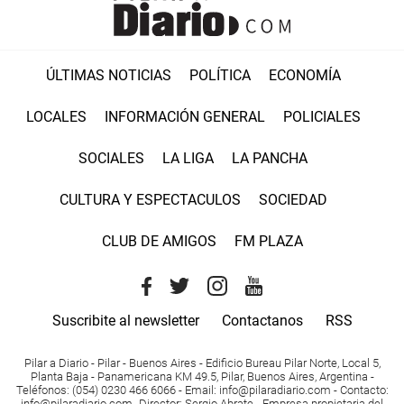
ÚLTIMAS NOTICIAS
POLÍTICA
ECONOMÍA
LOCALES
INFORMACIÓN GENERAL
POLICIALES
SOCIALES
LA LIGA
LA PANCHA
CULTURA Y ESPECTACULOS
SOCIEDAD
CLUB DE AMIGOS
FM PLAZA
Suscribite al newsletter
Contactanos
RSS
Pilar a Diario - Pilar - Buenos Aires
- Edificio Bureau Pilar Norte, Local 5,
Planta Baja - Panamericana KM 49.5, Pilar, Buenos Aires, Argentina -
Teléfonos
: (054) 0230 466 6066 -
Email
:
info@pilaradiario.com
-
Contacto
:
info@pilaradiario.com
-
Director
: Sergio Abrate -
Empresa propietaria del