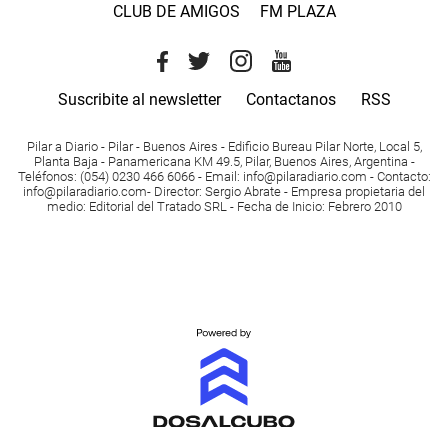
CLUB DE AMIGOS
FM PLAZA
Suscribite al newsletter
Contactanos
RSS
Pilar a Diario - Pilar - Buenos Aires
- Edificio Bureau Pilar Norte, Local 5,
Planta Baja - Panamericana KM 49.5, Pilar, Buenos Aires, Argentina -
Teléfonos
: (054) 0230 466 6066 -
Email
:
info@pilaradiario.com
-
Contacto
:
info@pilaradiario.com
-
Director
: Sergio Abrate -
Empresa propietaria del
medio
: Editorial del Tratado SRL - Fecha de Inicio: Febrero 2010