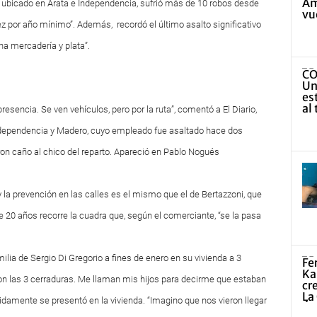
, ubicado en Arata e Independencia, sufrió más de 10 robos desde
z por año mínimo”. Además, recordó el último asalto significativo
ha mercadería y plata”.
presencia. Se ven vehículos, pero por la ruta”, comentó a El Diario,
Independencia y Madero, cuyo empleado fue asaltado hace dos
on caño al chico del reparto. Apareció en Pablo Nogués
 y la prevención en las calles es el mismo que el de Bertazzoni, que
e 20 años recorre la cuadra que, según el comerciante, “se la pasa
ilia de Sergio Di Gregorio a fines de enero en su vivienda a 3
con las 3 cerraduras. Me llaman mis hijos para decirme que estaban
ápidamente se presentó en la vivienda. “Imagino que nos vieron llegar