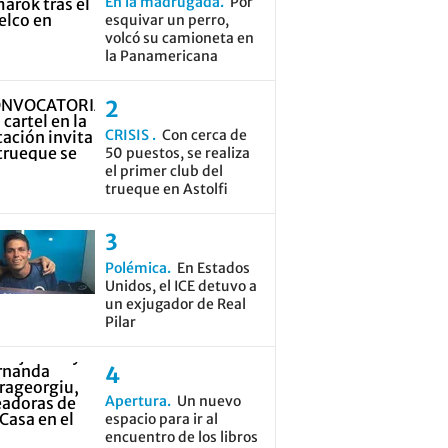
En la madrugada
Por
esquivar un perro,
volcó su camioneta en
la Panamericana
CRISIS
Con cerca de
50 puestos, se realiza
el primer club del
trueque en Astolfi
Polémica
En Estados
Unidos, el ICE detuvo a
un exjugador de Real
Pilar
Apertura
Un nuevo
espacio para ir al
encuentro de los libros