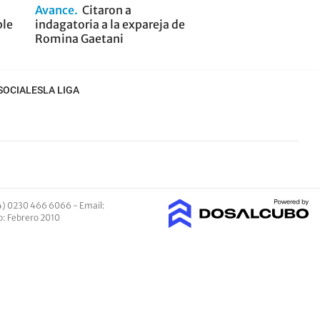
Avance
Citaron a
ple
indagatoria a la expareja de
Romina Gaetani
SOCIALES
LA LIGA
4) 0230 466 6066 -
Email
:
io: Febrero 2010