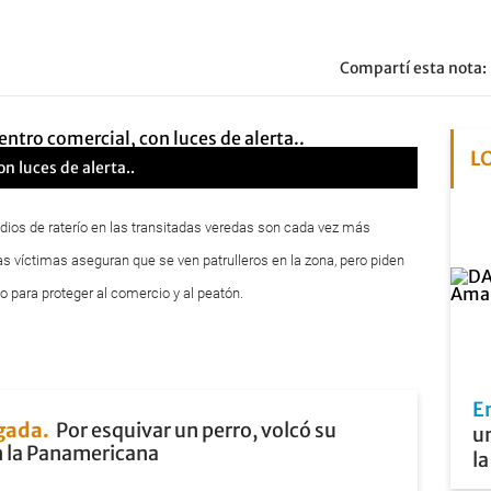
Compartí esta nota:
L
 luces de alerta..
dios de raterío en las transitadas veredas son cada vez más
as víctimas aseguran que se ven patrulleros en la zona, pero piden
o para proteger al comercio y al peatón.
E
gada
Por esquivar un perro, volcó su
un
 la Panamericana
l