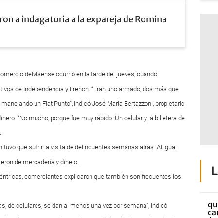
ron a indagatoria a la expareja de Romina
 comercio delvisense ocurrió en la tarde del jueves, cuando
ortivos de Independencia y French. “Eran uno armado, dos más que
o manejando un Fiat Punto”, indicó José María Bertazzoni, propietario
inero. “No mucho, porque fue muy rápido. Un celular y la billetera de
.
n tuvo que sufrir la visita de delincuentes semanas atrás. Al igual
ieron de mercadería y dinero.
L
céntricas, comerciantes explicaron que también son frecuentes los
as, de celulares, se dan al menos una vez por semana”, indicó