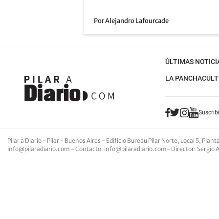
Por Alejandro Lafourcade
ÚLTIMAS NOTICI
LA PANCHA
CULT
Suscribi
Pilar a Diario - Pilar - Buenos Aires
- Edificio Bureau Pilar Norte, Local 5, Pla
info@pilaradiario.com
-
Contacto
:
info@pilaradiario.com
-
Director
: Sergio 