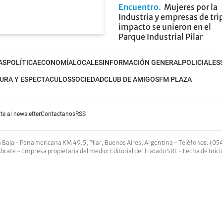
Encuentro
Mujeres por la
Industria y empresas de tri
impacto se unieron en el
Parque Industrial Pilar
AS
POLÍTICA
ECONOMÍA
LOCALES
INFORMACIÓN GENERAL
POLICIALES
URA Y ESPECTACULOS
SOCIEDAD
CLUB DE AMIGOS
FM PLAZA
te al newsletter
Contactanos
RSS
nta Baja - Panamericana KM 49.5, Pilar, Buenos Aires, Argentina -
Teléfonos
: (05
Abrate -
Empresa propietaria del medio
: Editorial del Tratado SRL - Fecha de Inic