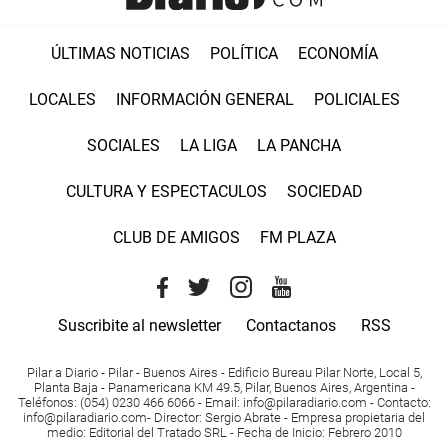
ÚLTIMAS NOTICIAS
POLÍTICA
ECONOMÍA
LOCALES
INFORMACIÓN GENERAL
POLICIALES
SOCIALES
LA LIGA
LA PANCHA
CULTURA Y ESPECTACULOS
SOCIEDAD
CLUB DE AMIGOS
FM PLAZA
Suscribite al newsletter
Contactanos
RSS
Pilar a Diario - Pilar - Buenos Aires
- Edificio Bureau Pilar Norte, Local 5,
Planta Baja - Panamericana KM 49.5, Pilar, Buenos Aires, Argentina -
Teléfonos
: (054) 0230 466 6066 -
Email
:
info@pilaradiario.com
-
Contacto
:
info@pilaradiario.com
-
Director
: Sergio Abrate -
Empresa propietaria del
medio
: Editorial del Tratado SRL - Fecha de Inicio: Febrero 2010