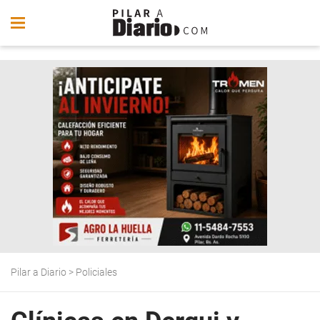
Pilar a Diario
>
Policiales