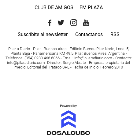
CLUB DE AMIGOS
FM PLAZA
Suscribite al newsletter
Contactanos
RSS
Pilar a Diario - Pilar - Buenos Aires
- Edificio Bureau Pilar Norte, Local 5,
Planta Baja - Panamericana KM 49.5, Pilar, Buenos Aires, Argentina -
Teléfonos
: (054) 0230 466 6066 -
Email
:
info@pilaradiario.com
-
Contacto
:
info@pilaradiario.com
-
Director
: Sergio Abrate -
Empresa propietaria del
medio
: Editorial del Tratado SRL - Fecha de Inicio: Febrero 2010