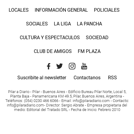
LOCALES
INFORMACIÓN GENERAL
POLICIALES
SOCIALES
LA LIGA
LA PANCHA
CULTURA Y ESPECTACULOS
SOCIEDAD
CLUB DE AMIGOS
FM PLAZA
Suscribite al newsletter
Contactanos
RSS
Pilar a Diario - Pilar - Buenos Aires
- Edificio Bureau Pilar Norte, Local 5,
Planta Baja - Panamericana KM 49.5, Pilar, Buenos Aires, Argentina -
Teléfonos
: (054) 0230 466 6066 -
Email
:
info@pilaradiario.com
-
Contacto
:
info@pilaradiario.com
-
Director
: Sergio Abrate -
Empresa propietaria del
medio
: Editorial del Tratado SRL - Fecha de Inicio: Febrero 2010