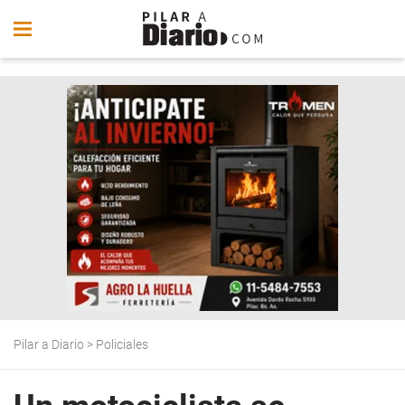
Pilar a Diario
>
Policiales