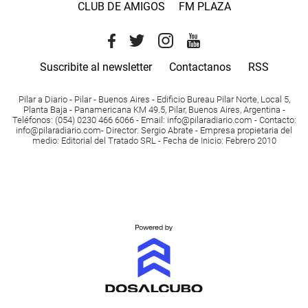
CLUB DE AMIGOS
FM PLAZA
Suscribite al newsletter
Contactanos
RSS
Pilar a Diario - Pilar - Buenos Aires
- Edificio Bureau Pilar Norte, Local 5,
Planta Baja - Panamericana KM 49.5, Pilar, Buenos Aires, Argentina -
Teléfonos
: (054) 0230 466 6066 -
Email
:
info@pilaradiario.com
-
Contacto
:
info@pilaradiario.com
-
Director
: Sergio Abrate -
Empresa propietaria del
medio
: Editorial del Tratado SRL - Fecha de Inicio: Febrero 2010