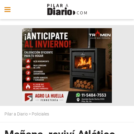
Pilar a Diario
>
Policiales