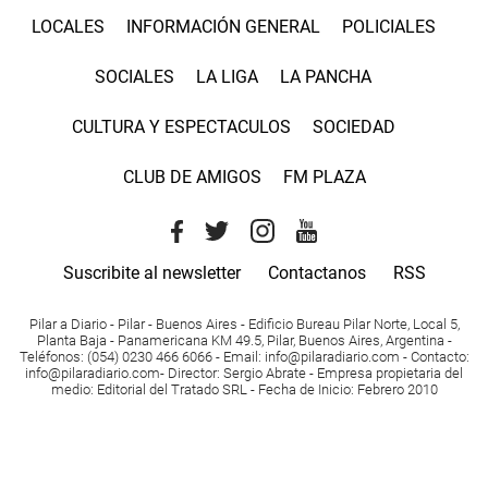
LOCALES
INFORMACIÓN GENERAL
POLICIALES
SOCIALES
LA LIGA
LA PANCHA
CULTURA Y ESPECTACULOS
SOCIEDAD
CLUB DE AMIGOS
FM PLAZA
Suscribite al newsletter
Contactanos
RSS
Pilar a Diario - Pilar - Buenos Aires
- Edificio Bureau Pilar Norte, Local 5,
Planta Baja - Panamericana KM 49.5, Pilar, Buenos Aires, Argentina -
Teléfonos
: (054) 0230 466 6066 -
Email
:
info@pilaradiario.com
-
Contacto
:
info@pilaradiario.com
-
Director
: Sergio Abrate -
Empresa propietaria del
medio
: Editorial del Tratado SRL - Fecha de Inicio: Febrero 2010