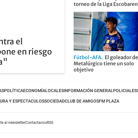
torneo de la Liga Escobare
ntra el
pone en riesgo
Fútbol-AFA
El goleador de
ia"
Metalúrgico tiene un solo
objetivo
AS
POLÍTICA
ECONOMÍA
LOCALES
INFORMACIÓN GENERAL
POLICIALES
URA Y ESPECTACULOS
SOCIEDAD
CLUB DE AMIGOS
FM PLAZA
te al newsletter
Contactanos
RSS