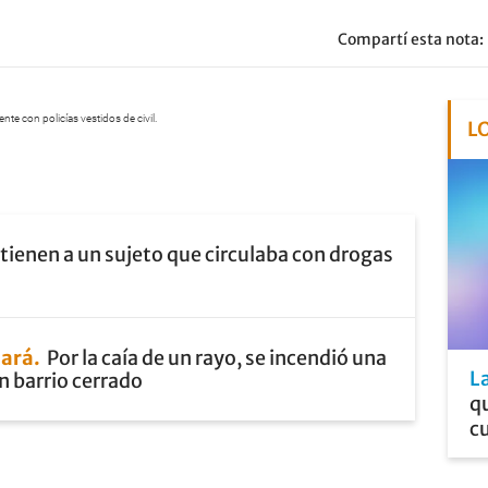
Compartí esta nota:
nte con policías vestidos de civil.
L
tienen a un sujeto que circulaba con drogas
lará
Por la caía de un rayo, se incendió una
L
n barrio cerrado
qu
cu