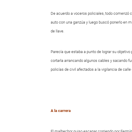
De acuerdo a voceros policiales, todo comenzó c
auto con una ganzúa y luego buscó ponerlo en ma
de llave.
Parecía que estaba a punto de lograr su objetivo 
cortarla arrancando algunos cables y sacando fu
policías de civil afectados a la vigilancia de calle
A la carrera
El malhechor quiso escapar corriendo por Fermín