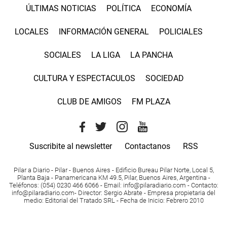
ÚLTIMAS NOTICIAS
POLÍTICA
ECONOMÍA
LOCALES
INFORMACIÓN GENERAL
POLICIALES
SOCIALES
LA LIGA
LA PANCHA
CULTURA Y ESPECTACULOS
SOCIEDAD
CLUB DE AMIGOS
FM PLAZA
Suscribite al newsletter
Contactanos
RSS
Pilar a Diario - Pilar - Buenos Aires
- Edificio Bureau Pilar Norte, Local 5,
Planta Baja - Panamericana KM 49.5, Pilar, Buenos Aires, Argentina -
Teléfonos
: (054) 0230 466 6066 -
Email
:
info@pilaradiario.com
-
Contacto
:
info@pilaradiario.com
-
Director
: Sergio Abrate -
Empresa propietaria del
medio
: Editorial del Tratado SRL - Fecha de Inicio: Febrero 2010